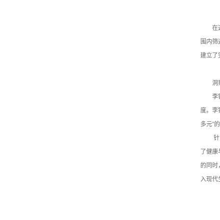
在
围内筛
建立了
洞
李
度。李
多元”
针
了健康
的同时
入现代