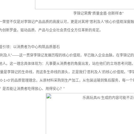
李锦记荣膺“质量金盾·创新样本”
一荣誉不仅是对李锦记产品品质的高度认可，更是对其将“思利及人”核心价值观深度融
为创新罗盘，驱动品质、产品与企业社会责任全方位革新的肯定。
值引领：以消费者为中心构筑品质基石
思利及人”——这一贯穿李锦记发展历程的核心价值观，早已融入企业血脉。在李锦记的理
他人。这一理念具体体现为：凡事要从消费者的角度出发，站在他们的立场思考问题
质量是李锦记的生命线，而这条生命线的源头，正是我们‘思利及人’的核心价值观。”李
100-1=0’的品质管理理念，从原材料采购到生产加工，从包装运输到售后服务，每
？是否能让消费者吃得放心、用得安心？”