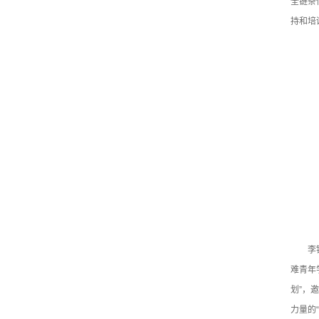
全链条
持和培
李
难青年
划”，
力量的