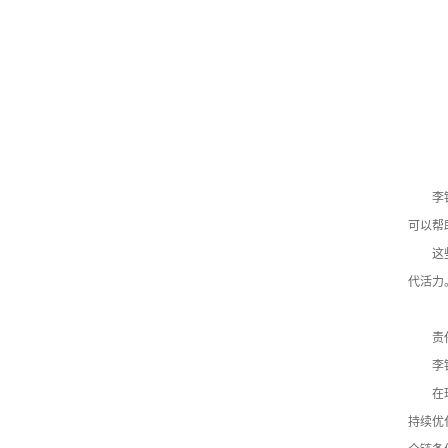
李
可以帮
这
代活力
责
李
在
持续优