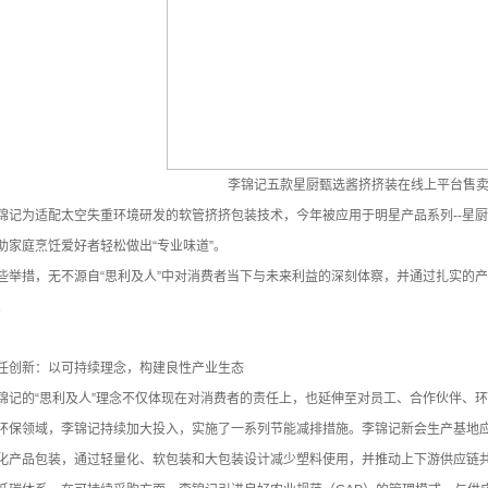
李锦记五款星厨甄选酱挤挤装在线上平台售
锦记为适配太空失重环境研发的软管挤挤包装技术，今年被应用于明星产品系列--星
助家庭烹饪爱好者轻松做出“专业味道”。
些举措，无不源自“思利及人”中对消费者当下与未来利益的深刻体察，并通过扎实的
。
任创新：以可持续理念，构建良性产业生态
锦记的“思利及人”理念不仅体现在对消费者的责任上，也延伸至对员工、合作伙伴、
环保领域，李锦记持续加大投入，实施了一系列节能减排措施。李锦记新会生产基地
化产品包装，通过轻量化、软包装和大包装设计减少塑料使用，并推动上下游供应链共