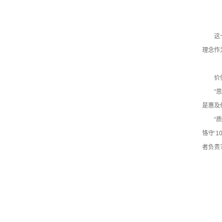
这
理念作
价
“
是惠及
“
恪守‘
者负责