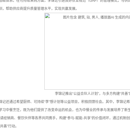
低碳体系。在可持续采购方面，李锦记引进良好农业规范（GAP）的管理模式，与供
训，帮助供应商提升质量管理水平，实现共赢发展。
李锦记推出“公益合伙人计划”，与多方构建“共善”
锦记还通过希望厨师、可持续“李”想计划等公益项目，积极回馈社会。其中，李锦记希
学习中餐烹饪，既为他们提供了改变命运的机会，也为中餐业的传承与发展培养了新生
邀请经销商、餐饮伙伴等各界共同携手，构建“参与-赋能-共享”的价值闭环，通过机制
“共善”行动。