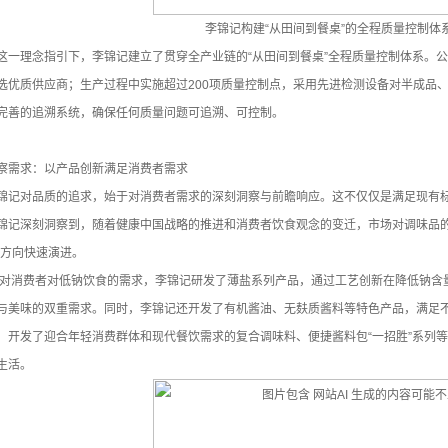
李锦记构建“从田间到餐桌”的全程质量控制体
这一理念指引下，李锦记建立了贯穿全产业链的“从田间到餐桌”全程质量控制体系。
选优质供应商；生产过程中实施超过200项质量控制点，采用先进检测设备对半成品
完善的追溯系统，确保任何质量问题可追溯、可控制。
察需求：以产品创新满足消费者需求
锦记对品质的追求，始于对消费者需求的深刻洞察与前瞻响应。这不仅仅是满足现有标
锦记深刻洞察到，随着健康中国战略的推进和消费者饮食观念的变迁，市场对调味品的
的方向快速演进。
对消费者对低钠饮食的需求，李锦记研发了薄盐系列产品，通过工艺创新在降低钠含
与美味的双重需求。同时，李锦记还开发了有机酱油、无麸质酱料等特色产品，满足
，开发了迎合年轻消费群体和现代餐饮需求的复合调味料、便捷酱料包“一招胜”系列
生活。