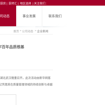
食厨房
|
厨师汇
|
地区选择
| 关注我们：
司动态
事业发展
联系我们
>
>
首页
公司动态
企业新闻
筑牢百年品质根基
会在湖北武汉隆重召开。此次活动由新华网客
记凭借其在质量管理领域的持续创新与卓越