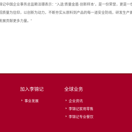
锦记中国企业事务总监赖洁珊表示：“入选‘质量金盾·创新样本’，是一份荣誉，更是
视质量为信仰，以创新为动力，不断夯实从原料到产品的每一道安全防线，研发生产
发展贡献更多力量。”
加入李锦记
全球业务
事业发展
企业资讯
李锦记家用零售
李锦记专业餐饮