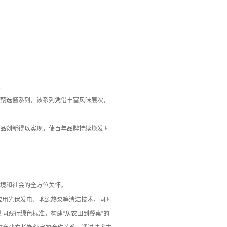
卖
厨甄选酱系列，该系列凭借丰富风味层次，
产品创新得以实现，使百年品牌持续焕发时
环境和社会的全方位关怀。
应用光伏发电、地源热泵等清洁技术，同时
同践行绿色标准，构建“从农田到餐桌”的