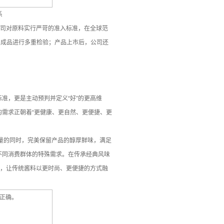
系
公司对原料实行严苛的准入标准，在全球范
、成品进行多重检验；产品上市后，公司还
准，更是主动预判并定义“好”的更高维
需求正朝着“更健康、更自然、更便捷、更
量的同时，完美保留产品的醇厚鲜味，满足
不同消费群体的特殊需求。在传承经典风味
等，让传统酱料以更时尚、更便捷的方式融