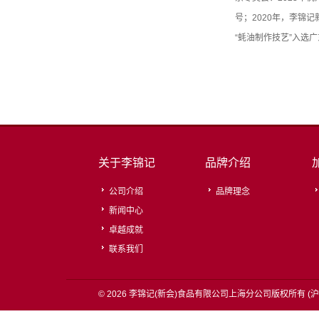
号；2020年，李锦
“蚝油制作技艺”入选
关于李锦记
品牌介绍
公司介绍
品牌理念
新闻中心
卓越成就
联系我们
© 2026 李锦记(新会)食品有限公司上海分公司版权所有 (
沪