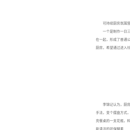
可持续厨房氛围
一个是制作一日三
在一起，形成了普通公
厨房，希望通过进入
李锦记认为，厨
手法，变个摆盘方式，
亮餐桌的一支花瓶，料
能清洁的环保酵素……