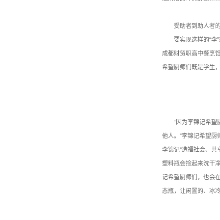
受助者到助人者
要实现这样的“李
成都财贸职高中餐烹
希望厨师们既是学生
“因为李锦记希
他人。”李锦记希望厨
李锦记“造福社会、共
塑料瓶会捡起来洗干
记希望厨师们，也会
态瓶，让闲置的、冰