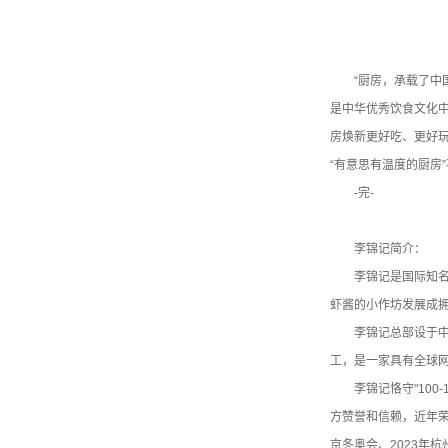
“厨房，承载了中
是中华优秀饮食文化中
房焕新更好吃、更好玩
“有意思有温度的厨房
-完-
李锦记简介：
李锦记是国际知名
虾酱的小作坊发展成拥
李锦记总部设于中
工，是一家具有全球
李锦记恪守"10
方赞誉和信赖，近年荣
京冬奥会、2023年