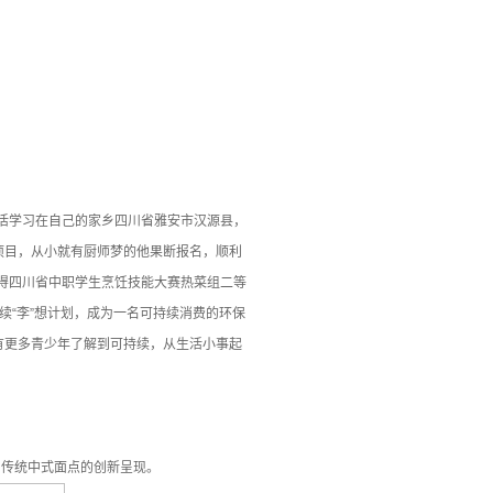
生活学习在自己的家乡四川省雅安市汉源县，
项目，从小就有厨师梦的他果断报名，顺利
获得四川省中职学生烹饪技能大赛热菜组二等
续“李”想计划，成为一名可持续消费的环保
有更多青少年了解到可持续，从生活小事起
：传统中式面点的创新呈现。