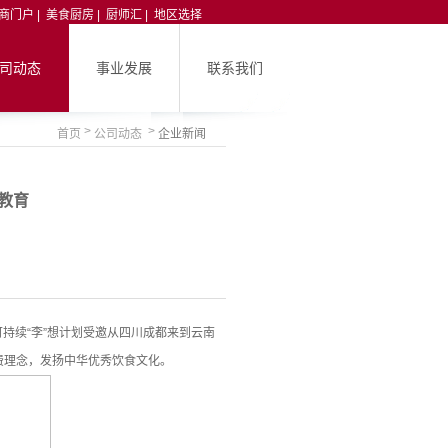
商门户
 |  
美食厨房
 |  
厨师汇
 |  
地区选择
                         | 关注我们： 
司动态
事业发展
联系我们
 > 
 > 
首页
公司动态 
企业新闻
教育
可持续“李”想计划受邀从四川成都来到云南
消费理念，发扬中华优秀饮食文化。