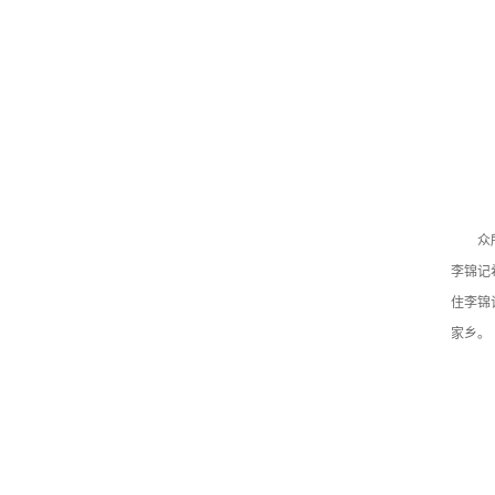
众
李锦记
住李锦
家乡。