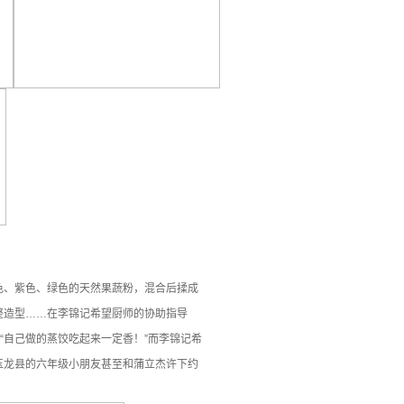
色、紫色、绿色的天然果蔬粉，混合后揉成
整造型……在李锦记希望厨师的协助指导
“自己做的蒸饺吃起来一定香！”而李锦记希
玉龙县的六年级小朋友甚至和蒲立杰许下约