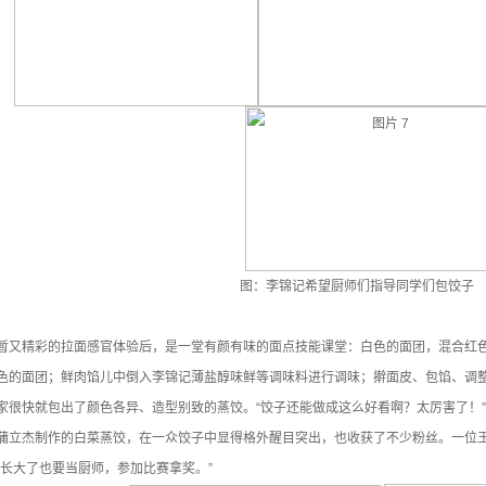
图：李锦记希望厨师们指导同学们包饺子
暂又精彩的拉面感官体验后，是一堂有颜有味的面点技能课堂：白色的面团，混合红
色的面团；鲜肉馅儿中倒入李锦记薄盐醇味鲜等调味料进行调味；擀面皮、包馅、调
家很快就包出了颜色各异、造型别致的蒸饺。“饺子还能做成这么好看啊？太厉害了！”
蒲立杰制作的白菜蒸饺，在一众饺子中显得格外醒目突出，也收获了不少粉丝。一位
等长大了也要当厨师，参加比赛拿奖。”