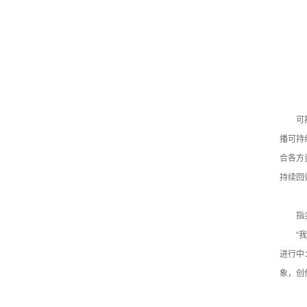
可
播可持
合各方
持续回
指
“
进行中
象，创