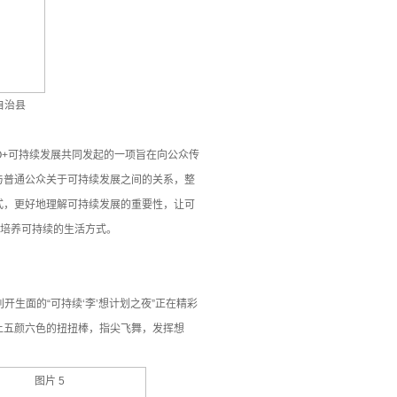
自治县
O+可持续发展共同发起的一项旨在向公众传
与普通公众关于可持续发展之间的关系，整
式，更好地理解可持续发展的重要性，让可
小培养可持续的生活方式。
开生面的“可持续‘李’想计划之夜”正在精彩
上五颜六色的扭扭棒，指尖飞舞，发挥想