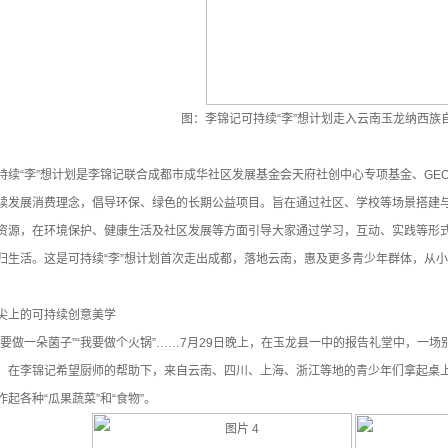
图：李锦记可持续“李”想计划走入云南玉龙纳西族
持续“李”想计划是李锦记联合成都市成华社区发展基金会天府社创中心专项基金、GE
续发展消费理念，倡导环保、绿色的长期公益项目。旨在通过社区、学校等场景搭建
资源，在环境保护、健康生活及社区发展等方面引导大家通过学习，互动、实践等形
归生活。这是可持续“李”想计划首次走出成都，落地云南，惠及更多青少年群体，从
尖上的可持续创意美学
我要做一朵菌子”“我要做个火锅”……7月29日晚上，在玉龙县一中的报告礼堂中，一场别
：在李锦记希望厨师的帮助下，来自云南、四川、上海、浙江等地的青少年们拿起桌
作起各种“瓜果蔬菜”和“食物”。