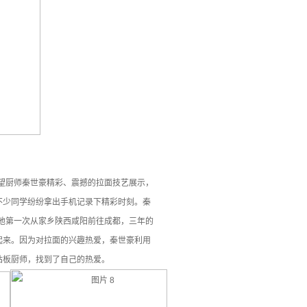
希望厨师秦世豪精彩、震撼的拉面技艺展示，
不少同学纷纷拿出手机记录下精彩时刻。秦
，他第一次从家乡陕西咸阳前往成都，三年的
起来。因为对拉面的兴趣热爱，秦世豪利用
砧板厨师，找到了自己的热爱。