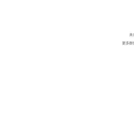
未
更多群