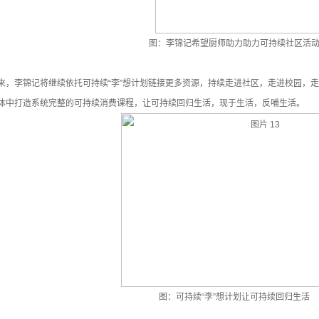
图：李锦记希望厨师助力助力可持续社区活
来，李锦记将继续依托可持续“李”想计划链接更多资源，持续走进社区，走进校园，
体中打造系统完整的可持续消费课程，让可持续回归生活，现于生活，反哺生活。
图：可持续“李”想计划让可持续回归生活