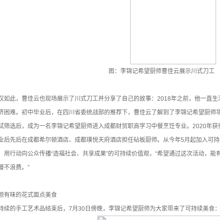
图：李锦记希望厨师曹佳云展示川式刀工
仅如此，曹佳云也现场展示了川式刀工并分享了自己的故事：2018年之前，他一直
济困难。初中毕业后，在四川省委统战部的推荐下，曹佳云了解到了李锦记希望厨师
试筛选后，成为一名李锦记希望厨师进入成都财贸职高学习中餐烹饪专业。2020年
业后先后在成都希尔顿酒店、成都璞悦天府酒店担任砧板厨师。从今年5月起加入可持
，用行动向公众传播“造福社会、共享成果”的可持续价值观，“希望通过这次活动，能
漫不浪费。”
颜有味的花式面点美食
持续的手工艺术品结束后，7月30日傍晚，李锦记希望厨师为大家带来了可持续美食