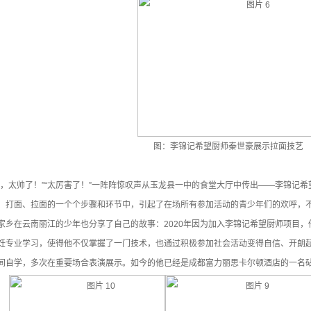
图：李锦记希望厨师秦世豪展示拉面技艺
哇，太帅了！”“太厉害了！”一阵阵惊叹声从玉龙县一中的食堂大厅中传出——李锦记
、打面、拉面的一个个步骤和环节中，引起了在场所有参加活动的青少年们的欢呼，
家乡在云南丽江的少年也分享了自己的故事：2020年因为加入李锦记希望厨师项目
饪专业学习，使得他不仅掌握了一门技术，也通过积极参加社会活动变得自信、开朗
间自学，多次在重要场合表演展示。如今的他已经是成都富力丽思卡尔顿酒店的一名