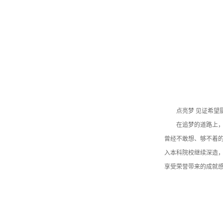
点亮梦 见证希望
在追梦的道路上
曾经不敢想、够不着
入本科院校继续深造
享受荣誉带来的成就