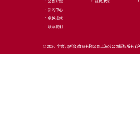
公司介绍
品牌理念
新闻中心
卓越成就
联系我们
© 2026 李锦记(新会)食品有限公司上海分公司版权所有 (
沪