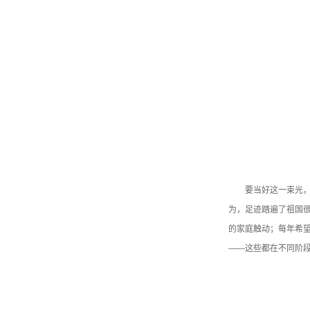
要当好这一束光
为，足迹踏遍了祖国
的家庭触动；每年希
——这些都在不同阶