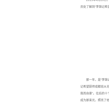
员处了解到“李锦记希
那一年，是“李锦
记希望厨师成都班从无
我而自豪”。往后的十
成为那束光，照亮了