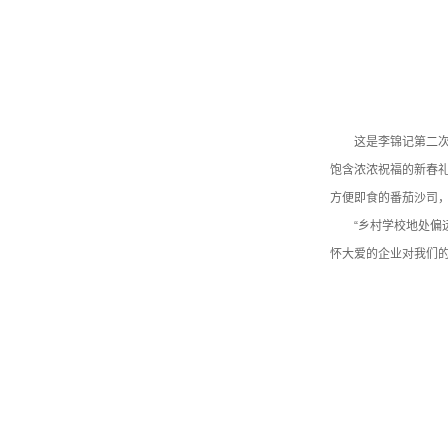
这是李锦记第二次
饱含浓浓祝福的新春礼
方便即食的番茄沙司
“乡村学校地处
怀大爱的企业对我们的