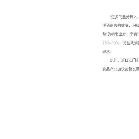
“过多的盐分摄入
注消费者的健康，积
盐”的初衷出发，李
25%-30%，薄盐蚝
理念。
此外，近日江门
食品产业加快创新发