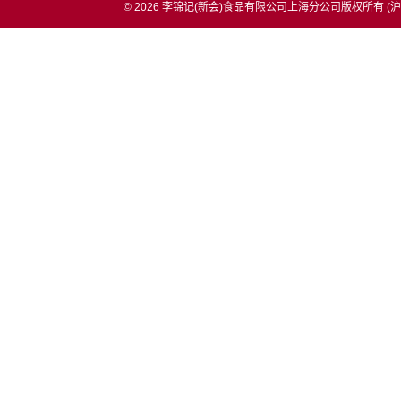
© 2026 李锦记(新会)食品有限公司上海分公司版权所有 (
沪