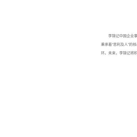
李锦记中国企业
秉承着“思利及人”的
环。未来，李锦记将