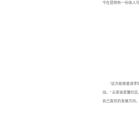
今在昆明有一份收入
“这次能够邀请
动。” 云南省家馨社
自己喜欢的发展方向