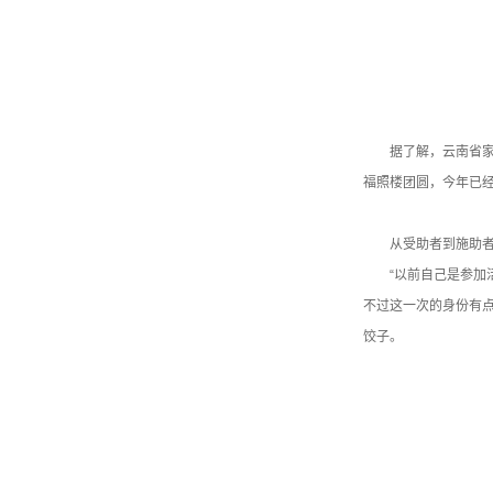
据了解，云南省
福照楼团圆，今年已经
从受助者到施助
“以前自己是参加
不过这一次的身份有
饺子。